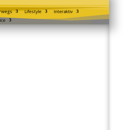
rwegs
Lifestyle
Interaktiv
ice