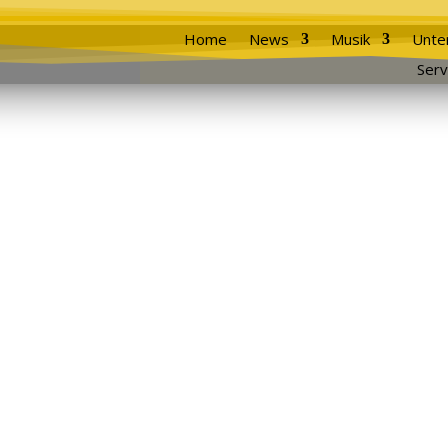
Home
News
Musik
Unte
Serv