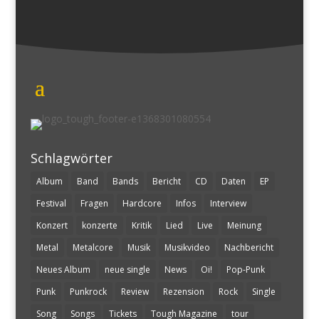
Schlagwörter
Album
Band
Bands
Bericht
CD
Daten
EP
Festival
Fragen
Hardcore
Infos
Interview
Konzert
konzerte
Kritik
Lied
Live
Meinung
Metal
Metalcore
Musik
Musikvideo
Nachbericht
Neues Album
neue single
News
Oi!
Pop-Punk
Punk
Punkrock
Review
Rezension
Rock
Single
Song
Songs
Tickets
Tough Magazine
tour