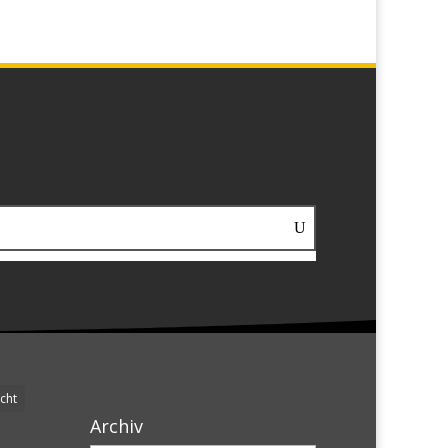
cht
Archiv