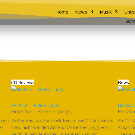
Home
News
Musik
Unte
Serv
CD Reviews
News
Herzblut – Berliner Jungs
Herzblut:
Herzblut – Berliner Jungs
Herzblu
h ein
Richtig was fürs Punkrock-Herz, diese CD aus Berlin.
Am 14.02
er
Nein, nicht von den Ärzten. Die Berliner Jungs von
Album de
Herzblut veröffentlichen im Februar 2020 ihr...
Titeltrac