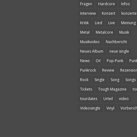
Fragen
Hardcore
Infos
Interview
Konzert
konzerte
Kritik
Lied
Live
Meinung
Metal
Metalcore
Musik
Musikvideo
Nachbericht
Neues Album
neue single
News
Oi!
Pop-Punk
Pun
Punkrock
Review
Rezensio
Rock
Single
Song
Songs
Tickets
Tough Magazine
to
tourdates
Urteil
video
Videosingle
Vinyl
Vorberich