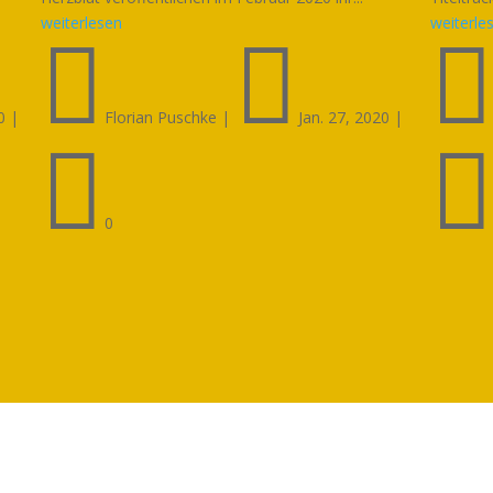
weiterlesen
weiterle


0
|
Florian Puschke
|
Jan. 27, 2020
|

0