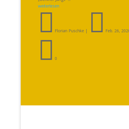
weiterlesen


Florian Puschke
|
Feb. 26, 202

0