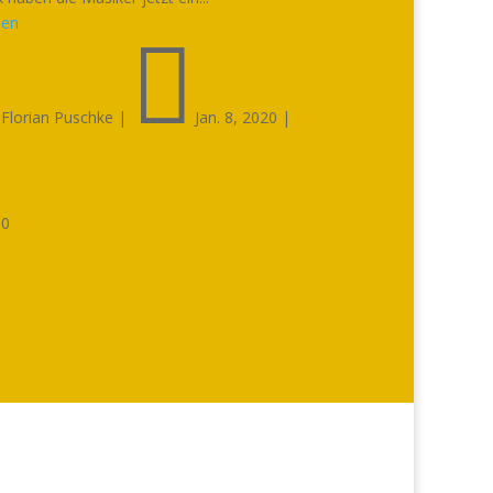
sen


Florian Puschke
|
Jan. 8, 2020
|

0