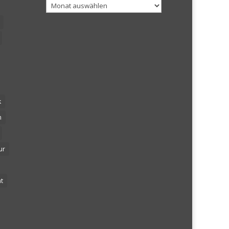
Archiv
k
n
ur
t