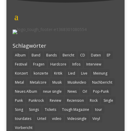
Schlagwörter
Album
Band
Bands
Bericht
CD
Daten
EP
Festival
Fragen
Hardcore
Infos
Interview
Konzert
konzerte
Kritik
Lied
Live
Meinung
Metal
Metalcore
Musik
Musikvideo
Nachbericht
Neues Album
neue single
News
Oi!
Pop-Punk
Punk
Punkrock
Review
Rezension
Rock
Single
Song
Songs
Tickets
Tough Magazine
tour
tourdates
Urteil
video
Videosingle
Vinyl
Vorbericht