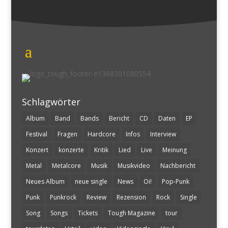
Schlagwörter
Album
Band
Bands
Bericht
CD
Daten
EP
Festival
Fragen
Hardcore
Infos
Interview
Konzert
konzerte
Kritik
Lied
Live
Meinung
Metal
Metalcore
Musik
Musikvideo
Nachbericht
Neues Album
neue single
News
Oi!
Pop-Punk
Punk
Punkrock
Review
Rezension
Rock
Single
Song
Songs
Tickets
Tough Magazine
tour