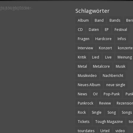
Schlagwörter
Album
Band
Bands
Beri
CD
Daten
EP
Festival
Fragen
Hardcore
Infos
Interview
Konzert
konzerte
Kritik
Lied
Live
Meinung
Metal
Metalcore
Musik
Musikvideo
Nachbericht
Neues Album
neue single
News
Oi!
Pop-Punk
Pun
Punkrock
Review
Rezensio
Rock
Single
Song
Songs
Tickets
Tough Magazine
to
tourdates
Urteil
video