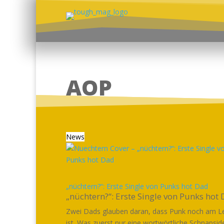
AOP
News
„nüchtern?“: Erste Single von Punks hot Dad
„nüchtern?“: Erste Single von Punks hot
Zwei Dads glauben daran, dass Punk noch am L
ist. Was zuerst nur eine wortwörtliche Schnapsid