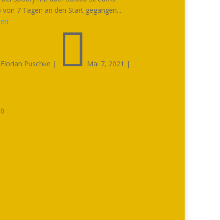
b von 7 Tagen an den Start gegangen...
sen


Florian Puschke
|
Mai 7, 2021
|

0