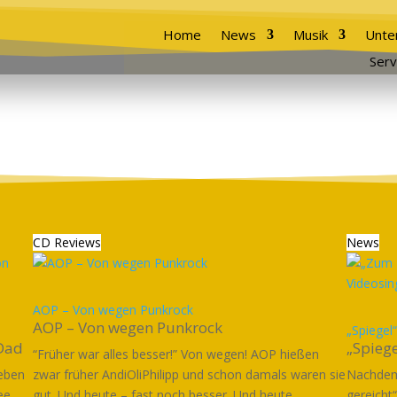
Home
News
Musik
Unte
Serv
CD Reviews
News
AOP – Von wegen Punkrock
AOP – Von wegen Punkrock
„Spiegel
 Dad
„Spieg
“Früher war alles besser!” Von wegen! AOP hießen
eben
zwar früher AndiOliPhilipp und schon damals waren sie
Nachdem 
ee
gut. Und heute – fast noch besser. Und heute...
gereicht