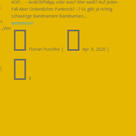
AOP… – AndiOliPhilipp oder was? Wer weiß? Auf jeden
t
Fall Aber Ordentlicher Punkrock? –? Es gibt ja richtig
schwierige Bandnamen! Bandnamen,...
as
weiterlesen


t „Von
Florian Puschke
|
Apr. 8, 2020
|

|
0