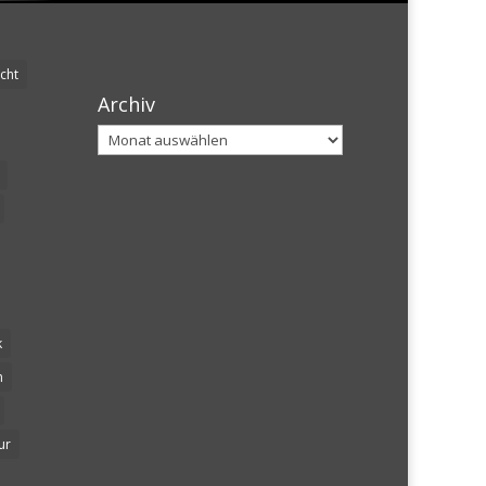
cht
Archiv
Archiv
k
n
ur