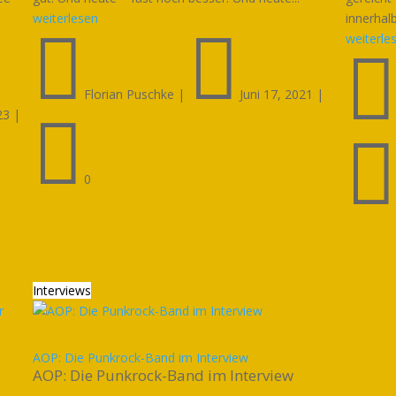
weiterlesen
innerhal


weiterle
Florian Puschke
|
Juni 17, 2021
|
23
|

0
Interviews
AOP: Die Punkrock-Band im Interview
AOP: Die Punkrock-Band im Interview