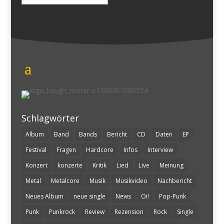
nach:
Schlagwörter
Album
Band
Bands
Bericht
CD
Daten
EP
Festival
Fragen
Hardcore
Infos
Interview
Konzert
konzerte
Kritik
Lied
Live
Meinung
Metal
Metalcore
Musik
Musikvideo
Nachbericht
Neues Album
neue single
News
Oi!
Pop-Punk
Punk
Punkrock
Review
Rezension
Rock
Single