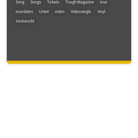
Song
Songs
Tickets
Tough Magazine
tour
tourdates
Urteil
video
Videosingle
Vinyl
Vorbericht