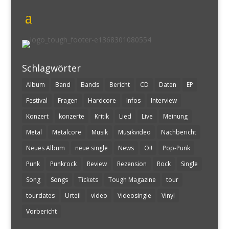
Schlagwörter
Album
Band
Bands
Bericht
CD
Daten
EP
Festival
Fragen
Hardcore
Infos
Interview
Konzert
konzerte
Kritik
Lied
Live
Meinung
Metal
Metalcore
Musik
Musikvideo
Nachbericht
Neues Album
neue single
News
Oi!
Pop-Punk
Punk
Punkrock
Review
Rezension
Rock
Single
Song
Songs
Tickets
Tough Magazine
tour
tourdates
Urteil
video
Videosingle
Vinyl
Vorbericht