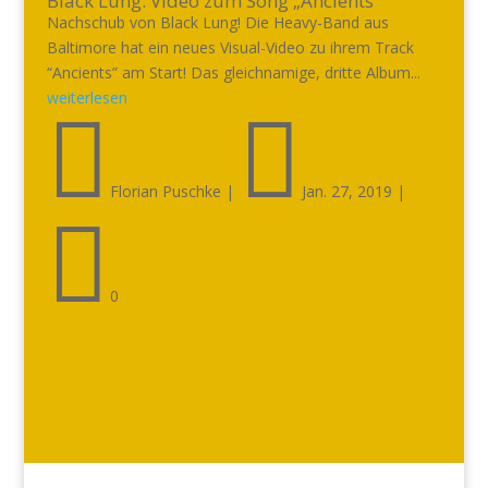
Black Lung: Video zum Song „Ancients“
Nachschub von Black Lung! Die Heavy-Band aus
Baltimore hat ein neues Visual-Video zu ihrem Track
“Ancients” am Start! Das gleichnamige, dritte Album...
weiterlesen


Florian Puschke
|
Jan. 27, 2019
|

0