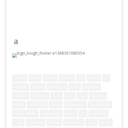
Schlagwörter
Album
Band
Bands
Bericht
CD
Daten
EP
Festival
Fragen
Hardcore
Infos
Interview
Konzert
konzerte
Kritik
Lied
Live
Meinung
Metal
Metalcore
Musik
Musikvideo
Nachbericht
Neues Album
neue single
News
Oi!
Pop-Punk
Punk
Punkrock
Review
Rezension
Rock
Single