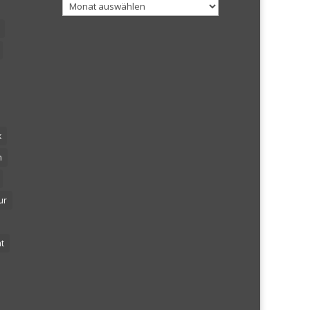
Archiv
k
n
ur
t