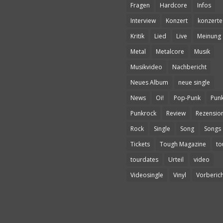
Fragen
Hardcore
Infos
Interview
Konzert
konzerte
Kritik
Lied
Live
Meinung
Metal
Metalcore
Musik
Musikvideo
Nachbericht
Neues Album
neue single
News
Oi!
Pop-Punk
Pun
Punkrock
Review
Rezensio
Rock
Single
Song
Songs
Tickets
Tough Magazine
to
tourdates
Urteil
video
Videosingle
Vinyl
Vorberich