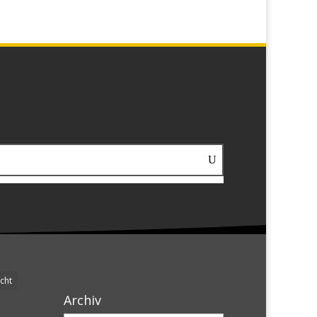
cht
Archiv