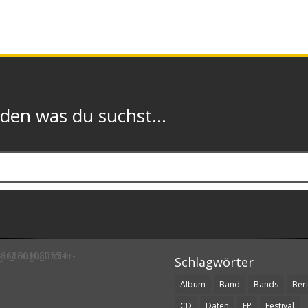
n was du suchst...
Schlagwörter
Album
Band
Bands
Beri
CD
Daten
EP
Festival