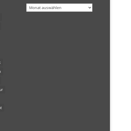
Archiv
k
n
ur
t