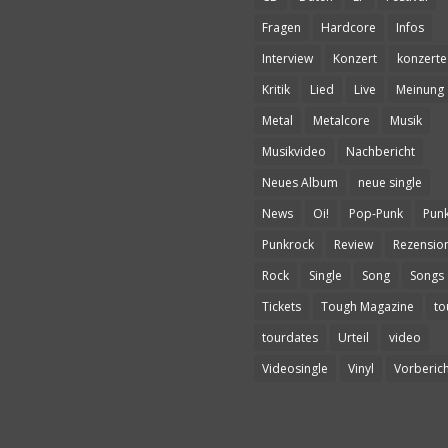
Fragen
Hardcore
Infos
Interview
Konzert
konzerte
Kritik
Lied
Live
Meinung
Metal
Metalcore
Musik
Musikvideo
Nachbericht
Neues Album
neue single
News
Oi!
Pop-Punk
Pun
Punkrock
Review
Rezensio
Rock
Single
Song
Songs
Tickets
Tough Magazine
to
tourdates
Urteil
video
Videosingle
Vinyl
Vorberich