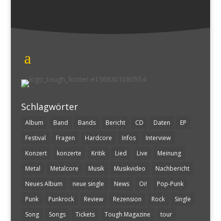
Schlagwörter
Album
Band
Bands
Bericht
CD
Daten
EP
Festival
Fragen
Hardcore
Infos
Interview
Konzert
konzerte
Kritik
Lied
Live
Meinung
Metal
Metalcore
Musik
Musikvideo
Nachbericht
Neues Album
neue single
News
Oi!
Pop-Punk
Punk
Punkrock
Review
Rezension
Rock
Single
Song
Songs
Tickets
Tough Magazine
tour