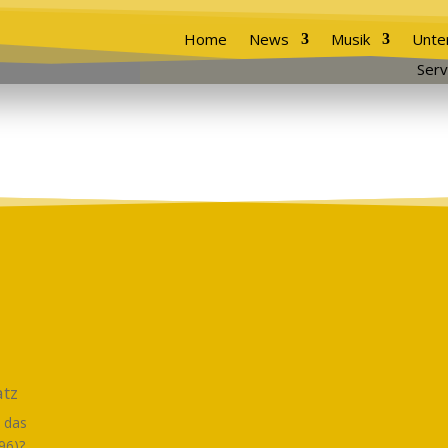
Home
News
Musik
Unte
Serv
atz
, das
96)?