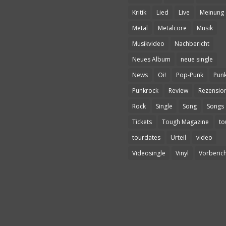
Kritik
Lied
Live
Meinung
Metal
Metalcore
Musik
Musikvideo
Nachbericht
Neues Album
neue single
News
Oi!
Pop-Punk
Pun
Punkrock
Review
Rezensio
Rock
Single
Song
Songs
Tickets
Tough Magazine
to
tourdates
Urteil
video
Videosingle
Vinyl
Vorberich