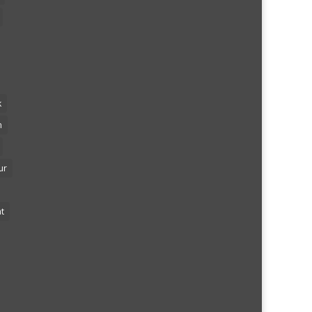
k
n
ur
t