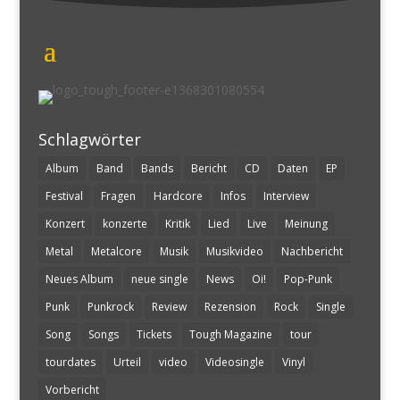
Schlagwörter
Album
Band
Bands
Bericht
CD
Daten
EP
Festival
Fragen
Hardcore
Infos
Interview
Konzert
konzerte
Kritik
Lied
Live
Meinung
Metal
Metalcore
Musik
Musikvideo
Nachbericht
Neues Album
neue single
News
Oi!
Pop-Punk
Punk
Punkrock
Review
Rezension
Rock
Single
Song
Songs
Tickets
Tough Magazine
tour
tourdates
Urteil
video
Videosingle
Vinyl
Vorbericht