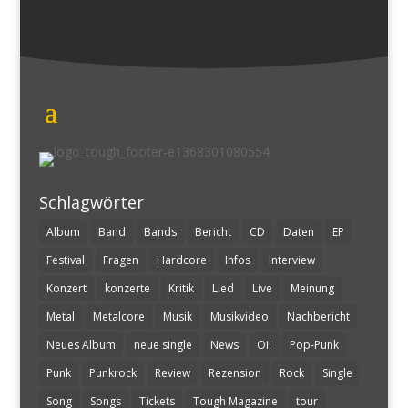
Schlagwörter
Album
Band
Bands
Bericht
CD
Daten
EP
Festival
Fragen
Hardcore
Infos
Interview
Konzert
konzerte
Kritik
Lied
Live
Meinung
Metal
Metalcore
Musik
Musikvideo
Nachbericht
Neues Album
neue single
News
Oi!
Pop-Punk
Punk
Punkrock
Review
Rezension
Rock
Single
Song
Songs
Tickets
Tough Magazine
tour