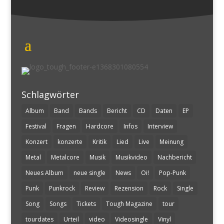
Schlagwörter
Album
Band
Bands
Bericht
CD
Daten
EP
Festival
Fragen
Hardcore
Infos
Interview
Konzert
konzerte
Kritik
Lied
Live
Meinung
Metal
Metalcore
Musik
Musikvideo
Nachbericht
Neues Album
neue single
News
Oi!
Pop-Punk
Punk
Punkrock
Review
Rezension
Rock
Single
Song
Songs
Tickets
Tough Magazine
tour
tourdates
Urteil
video
Videosingle
Vinyl