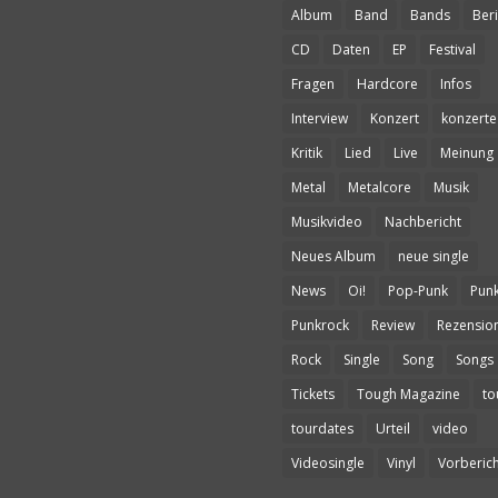
Album
Band
Bands
Beri
CD
Daten
EP
Festival
Fragen
Hardcore
Infos
Interview
Konzert
konzerte
Kritik
Lied
Live
Meinung
Metal
Metalcore
Musik
Musikvideo
Nachbericht
Neues Album
neue single
News
Oi!
Pop-Punk
Pun
Punkrock
Review
Rezensio
Rock
Single
Song
Songs
Tickets
Tough Magazine
to
tourdates
Urteil
video
Videosingle
Vinyl
Vorberich