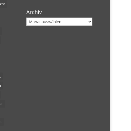
cht
Archiv
Archiv
k
n
ur
t