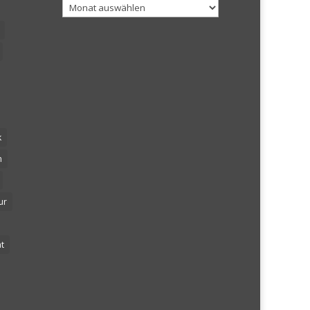
Archiv
k
n
ur
t