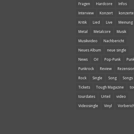
Fragen
Hardcore
Infos
Interview
Konzert
konzerte
Kritik
Lied
Live
Meinung
Metal
Metalcore
Musik
Musikvideo
Nachbericht
Neues Album
neue single
News
Oi!
Pop-Punk
Pun
Punkrock
Review
Rezensio
Rock
Single
Song
Songs
Tickets
Tough Magazine
to
tourdates
Urteil
video
Videosingle
Vinyl
Vorberich