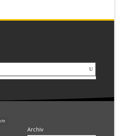
cht
Archiv