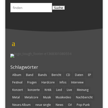
Suchen
nach:
Schlagwörter
Album
Band
Bands
Bericht
CD
Daten
EP
Festival
Fragen
Hardcore
Infos
Interview
Konzert
konzerte
Kritik
Lied
Live
Meinung
Metal
Metalcore
Musik
Musikvideo
Nachbericht
Neues Album
neue single
News
Oi!
Pop-Punk