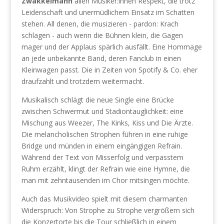
Zwakkelmann
allen Musiker:innen Respekt, die trotz
Leidenschaft und unermüdlichem Einsatz im Schatten
stehen. All denen, die musizieren - pardon: Krach
schlagen - auch wenn die Bühnen klein, die Gagen
mager und der Applaus spärlich ausfällt. Eine Hommage
an jede unbekannte Band, deren Fanclub in einen
Kleinwagen passt. Die in Zeiten von Spotify & Co. eher
draufzahlt und trotzdem weitermacht.
Musikalisch schlägt die neue Single eine Brücke
zwischen Schwermut und Stadiontauglichkeit: eine
Mischung aus Weezer, The Kinks, Kiss und Die Ärzte.
Die melancholischen Strophen führen in eine ruhige
Bridge und münden in einem eingängigen Refrain.
Während der Text von Misserfolg und verpasstem
Ruhm erzählt, klingt der Refrain wie eine Hymne, die
man mit zehntausenden im Chor mitsingen möchte.
Auch das Musikvideo spielt mit diesem charmanten
Widerspruch: Von Strophe zu Strophe vergrößern sich
die Konzertorte bis die Tour schließlich in einem