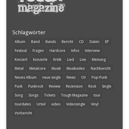
Schlagwörter
Album
Band
Bands
Bericht
CD
Daten
EP
Festival
Fragen
Hardcore
Infos
Interview
Konzert
konzerte
Kritik
Lied
Live
Meinung
Metal
Metalcore
Musik
Musikvideo
Nachbericht
Neues Album
neue single
News
Oi!
Pop-Punk
Punk
Punkrock
Review
Rezension
Rock
Single
Song
Songs
Tickets
Tough Magazine
tour
tourdates
Urteil
video
Videosingle
Vinyl
Vorbericht