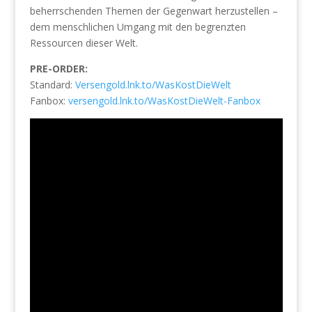
beherrschenden Themen der Gegenwart herzustellen –
dem menschlichen Umgang mit den begrenzten
Ressourcen dieser Welt.
PRE-ORDER:
Standard:
Versengold.lnk.to/WasKostDieWelt
Fanbox:
versengold.lnk.to/WasKostDieWelt-Fanbox