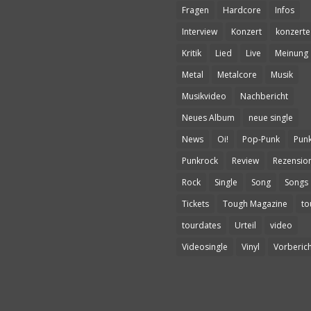
Fragen
Hardcore
Infos
Interview
Konzert
konzerte
Kritik
Lied
Live
Meinung
Metal
Metalcore
Musik
Musikvideo
Nachbericht
Neues Album
neue single
News
Oi!
Pop-Punk
Pun
Punkrock
Review
Rezensio
Rock
Single
Song
Songs
Tickets
Tough Magazine
to
tourdates
Urteil
video
Videosingle
Vinyl
Vorberich