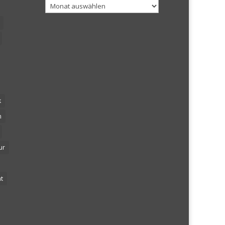
Archiv
k
n
ur
t