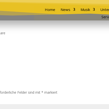
Home
News
Musik
Unte
Serv
are
forderliche Felder sind mit
*
markiert