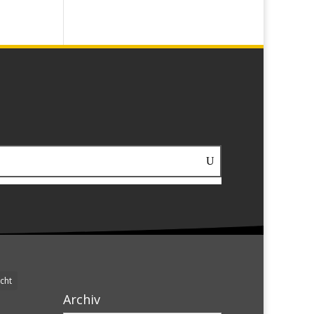
cht
Archiv