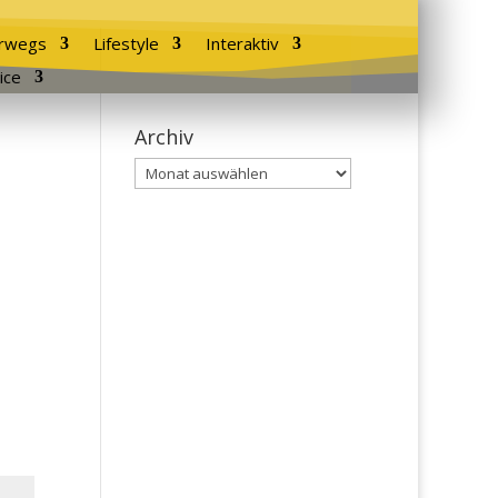
rwegs
Lifestyle
Interaktiv
ice
Archiv
Archiv