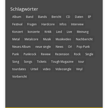
Schlagwörter
Album
Band
Bands
Bericht
CD
Daten
EP
Festival
Fragen
Hardcore
Infos
Interview
Konzert
konzerte
Kritik
Lied
Live
Meinung
Metal
Metalcore
Musik
Musikvideo
Nachbericht
Neues Album
neue single
News
Oi!
Pop-Punk
Punk
Punkrock
Review
Rezension
Rock
Single
Song
Songs
Tickets
Tough Magazine
tour
tourdates
Urteil
video
Videosingle
Vinyl
Vorbericht