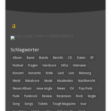
Schlagwörter
Album
Band
Bands
Bericht
CD
Daten
EP
Festival
Fragen
Hardcore
Infos
Interview
Konzert
konzerte
Kritik
Lied
Live
Meinung
Metal
Metalcore
Musik
Musikvideo
Nachbericht
Neues Album
neue single
News
Oi!
Pop-Punk
Punk
Punkrock
Review
Rezension
Rock
Single
Song
Songs
Tickets
Tough Magazine
tour