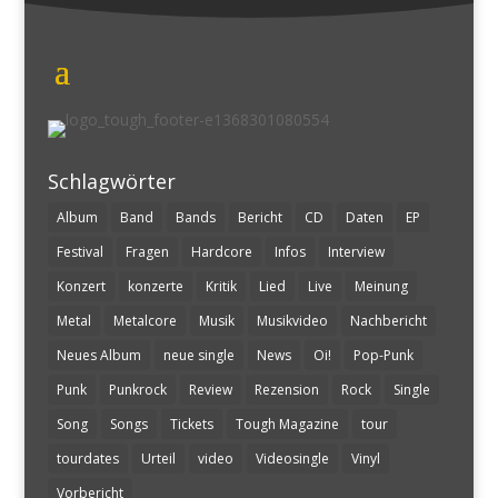
Schlagwörter
Album
Band
Bands
Bericht
CD
Daten
EP
Festival
Fragen
Hardcore
Infos
Interview
Konzert
konzerte
Kritik
Lied
Live
Meinung
Metal
Metalcore
Musik
Musikvideo
Nachbericht
Neues Album
neue single
News
Oi!
Pop-Punk
Punk
Punkrock
Review
Rezension
Rock
Single
Song
Songs
Tickets
Tough Magazine
tour
tourdates
Urteil
video
Videosingle
Vinyl
Vorbericht