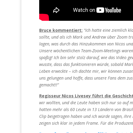
Bruce kommentiert:
“Ich hatte eine ziemlich k
sollte, und als ich Mark und Andrew über Zoom traf
lagen, was durch das Hinzukommen von Nicos und
Unsere wöchentlichen Team-Zoom-Meetings waren d
spaßig!
Ich bin sehr stolz darauf, wie das Video gew
wusste, dass das funktionieren würde, sobald Ma
Leben erweckte – ich dachte mir, wir können zusa
uns gelungen und hoffe, dass unsere Fans dem zu
gemacht!!”
Regisseur Nicos Livesey führt die Geschich
wir wollten, und die Leute haben sich nur so auf 
hatten mehr als 60 Leute in 13 Ländern von Brasil
Clip beigetragen haben und ich würde sagen, ihre
zeigen sich klar in jedem Frame. Für die Produze