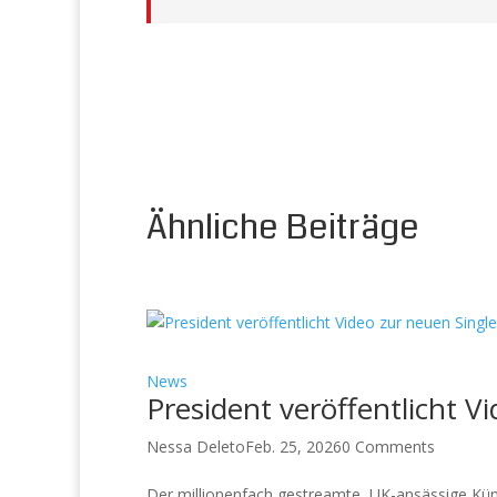
Ähnliche Beiträge
News
President veröffentlicht V
Nessa Deleto
Feb. 25, 2026
0 Comments
Der millionenfach gestreamte, UK-ansässige Küns