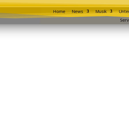
Home
News
Musik
Unte
Serv