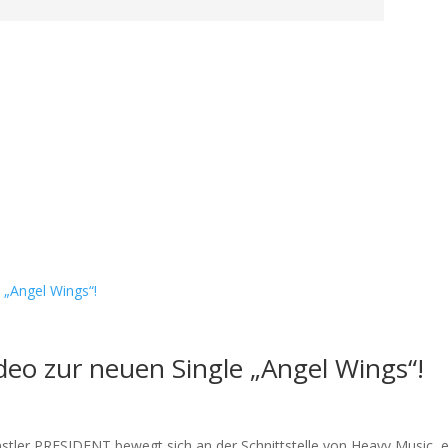
ideo zur neuen Single „Angel Wings“!
tler PRESIDENT bewegt sich an der Schnittstelle von Heavy Music, el