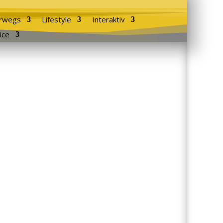
rwegs
Lifestyle
Interaktiv
ice