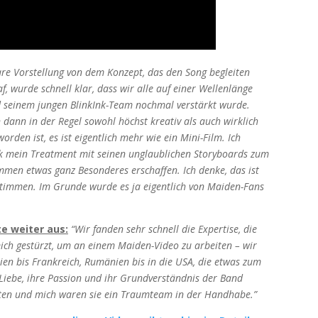
lare Vorstellung von dem Konzept, das den Song begleiten
, wurde schnell klar, dass wir alle auf einer Wellenlänge
 seinem jungen BlinkInk-Team nochmal verstärkt wurde.
ann in der Regel sowohl höchst kreativ als auch wirklich
orden ist, es ist eigentlich mehr wie ein Mini-Film. Ich
rk mein Treatment mit seinen unglaublichen Storyboards zum
mmen etwas ganz Besonderes erschaffen. Ich denke, das ist
stimmen. Im Grunde wurde es ja eigentlich von Maiden-Fans
te weiter aus:
“Wir fanden sehr schnell die Expertise, die
mich gestürzt, um an einem Maiden-Video zu arbeiten – wir
ien bis Frankreich, Rumänien bis in die USA, die etwas zum
 Liebe, ihre Passion und ihr Grundverständnis der Band
nten und mich waren sie ein Traumteam in der Handhabe.”