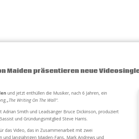
Iron Maiden präsentieren neue Videosingl
den
und jetzt enthüllen die Musiker, nach 6 Jahren, ein
Song
„The Writing On The Wall“
.
t Adrian Smith und Leadsänger Bruce Dickinson, produziert
Bassist und Gründungsmitglied Steve Harris.
für das Video, das in Zusammenarbeit mit zwei
en und langjährigen Maiden-Fans, Mark Andrews und