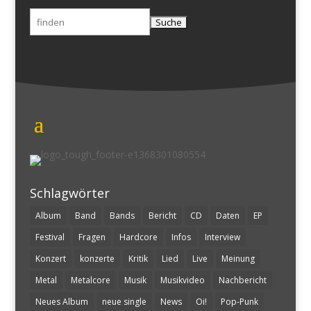
Suchen
nach:
Schlagwörter
Album
Band
Bands
Bericht
CD
Daten
EP
Festival
Fragen
Hardcore
Infos
Interview
Konzert
konzerte
Kritik
Lied
Live
Meinung
Metal
Metalcore
Musik
Musikvideo
Nachbericht
Neues Album
neue single
News
Oi!
Pop-Punk