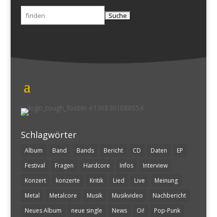
Suchen
nach:
Schlagwörter
Album
Band
Bands
Bericht
CD
Daten
EP
Festival
Fragen
Hardcore
Infos
Interview
Konzert
konzerte
Kritik
Lied
Live
Meinung
Metal
Metalcore
Musik
Musikvideo
Nachbericht
Neues Album
neue single
News
Oi!
Pop-Punk