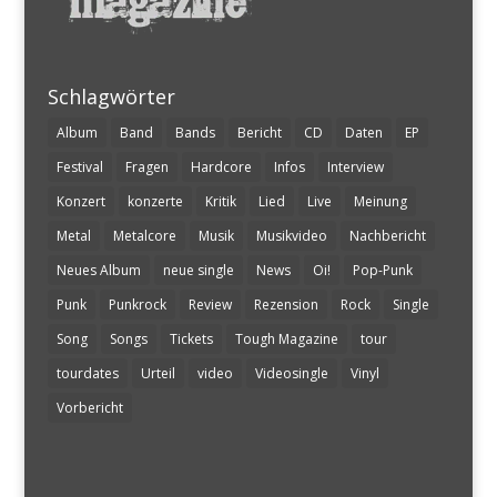
Schlagwörter
Album
Band
Bands
Bericht
CD
Daten
EP
Festival
Fragen
Hardcore
Infos
Interview
Konzert
konzerte
Kritik
Lied
Live
Meinung
Metal
Metalcore
Musik
Musikvideo
Nachbericht
Neues Album
neue single
News
Oi!
Pop-Punk
Punk
Punkrock
Review
Rezension
Rock
Single
Song
Songs
Tickets
Tough Magazine
tour
tourdates
Urteil
video
Videosingle
Vinyl
Vorbericht