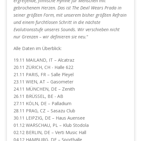
ergreifende, filmische Hymne für Menschen mit
gebrochenem Herzen. Das ist The Devil Wears Prada in
seiner größten Form, mit unserem bisher größten Refrain
und einem furchtlosen Schritt in die nächste
Evolutionsstufe unseres Sounds. Wir verschieben nicht
nur Grenzen – wir definieren sie neu.
“
Alle Daten im Überblick:
19.11 MAILAND, IT – Alcatraz
20.11 ZÜRICH, CH - Halle 622
21.11 PARIS, FR – Salle Pleyel
23.11 WIEN, AT – Gasometer
24.11 MÜNCHEN, DE – Zenith
26.11 BRÜSSEL, BE - AB
27.11 KÖLN, DE – Palladium
28.11 PRAG, CZ – Sasazu Club
30.11 LEIPZIG, DE – Haus Auensee
01.12 WARSCHAU, PL – Klub Stodola
02.12 BERLIN, DE – Verti Music Hall
04.12 HAMBURG, DE – Sporthalle