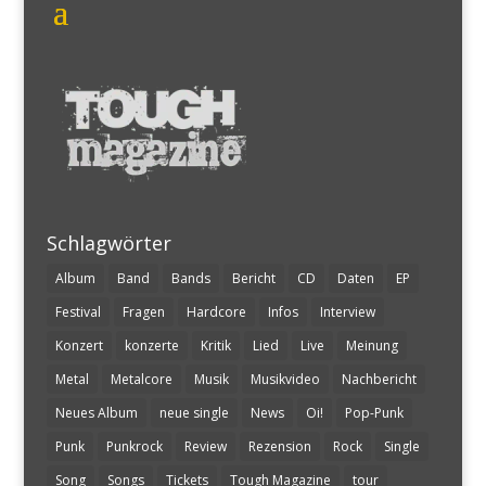
Schlagwörter
Album
Band
Bands
Bericht
CD
Daten
EP
Festival
Fragen
Hardcore
Infos
Interview
Konzert
konzerte
Kritik
Lied
Live
Meinung
Metal
Metalcore
Musik
Musikvideo
Nachbericht
Neues Album
neue single
News
Oi!
Pop-Punk
Punk
Punkrock
Review
Rezension
Rock
Single
Song
Songs
Tickets
Tough Magazine
tour