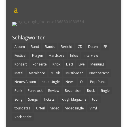
Schlagwörter
Album
Band
Bands
Bericht
CD
Daten
EP
Festival
Fragen
Hardcore
Infos
Interview
Konzert
konzerte
Kritik
Lied
Live
Meinung
Metal
Metalcore
Musik
Musikvideo
Nachbericht
Neues Album
neue single
News
Oi!
Pop-Punk
Punk
Punkrock
Review
Rezension
Rock
Single
Song
Songs
Tickets
Tough Magazine
tour
tourdates
Urteil
video
Videosingle
Vinyl
Vorbericht