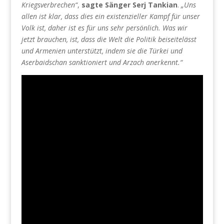
Kriegsverbrechen“
,
sagte Sänger Serj Tankian
.
„Uns
allen ist klar, dass dies ein existenzieller Kampf für unser
Volk ist, daher ist es für uns sehr persönlich. Was wir
jetzt brauchen, ist, dass die Welt die Politik beiseitelässt
und Armenien unterstützt, indem sie die Türkei und
Aserbaidschan sanktioniert und Arzach anerkennt.“