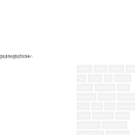
Schlagwörter
Album
Band
Bands
Beri
CD
Daten
EP
Festival
Fragen
Hardcore
Infos
Interview
Konzert
konzerte
Kritik
Lied
Live
Meinung
Metal
Metalcore
Musik
Musikvideo
Nachbericht
Neues Album
neue single