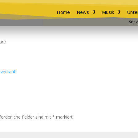
Home
News
Musik
Unte
Serv
are
forderliche Felder sind mit
*
markiert