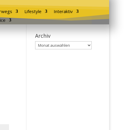
rwegs
Lifestyle
Interaktiv
ice
Archiv
Archiv