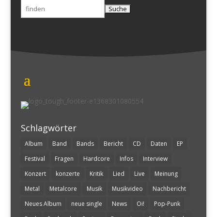
Suchen
nach:
Schlagwörter
Album
Band
Bands
Bericht
CD
Daten
EP
Festival
Fragen
Hardcore
Infos
Interview
Konzert
konzerte
Kritik
Lied
Live
Meinung
Metal
Metalcore
Musik
Musikvideo
Nachbericht
Neues Album
neue single
News
Oi!
Pop-Punk