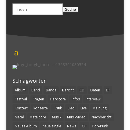
Suchen
nach:
Schlagwörter
Album
Band
Bands
Bericht
CD
Daten
EP
Festival
Fragen
Hardcore
Infos
Interview
Konzert
konzerte
Kritik
Lied
Live
Meinung
Metal
Metalcore
Musik
Musikvideo
Nachbericht
Neues Album
neue single
News
Oi!
Pop-Punk