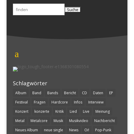
Suchen
nach:
Schlagwörter
Album
Band
Bands
Bericht
CD
Daten
EP
Festival
Fragen
Hardcore
Infos
Interview
Konzert
konzerte
Kritik
Lied
Live
Meinung
Metal
Metalcore
Musik
Musikvideo
Nachbericht
Neues Album
neue single
News
Oi!
Pop-Punk