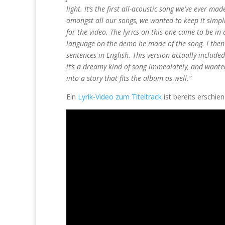
light. It’s the first all-acoustic song we’ve ever ma
amongst all our songs, we wanted to keep it simplis
for the video.
The lyrics on this one came to be 
language on the demo he made of the song. I then
sentences in English. This version actually includ
it’s a dreamy kind of song immediately, and wante
into a story that fits the album as well.“
Ein
Lyrik-Video zum Titeltrack
ist bereits erschien