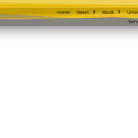
Home
News
Musik
Unte
Serv