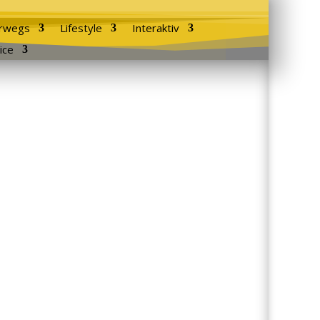
rwegs
Lifestyle
Interaktiv
ice