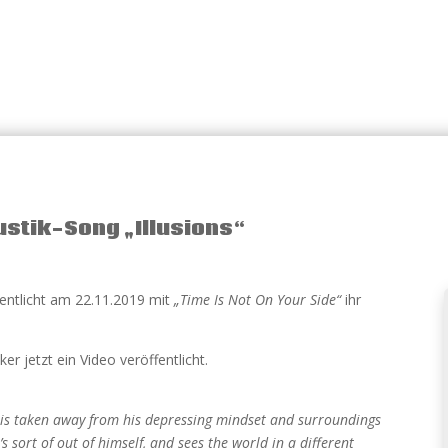
ustik-Song „Illusions“
entlicht am 22.11.2019 mit
„Time Is Not On Your Side“
ihr
r jetzt ein Video veröffentlicht.
ist is taken away from his depressing mindset and surroundings
s sort of out of himself, and sees the world in a different