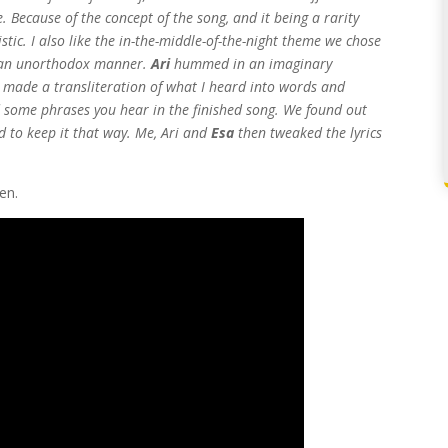
de. Because of the concept of the song, and it being a rarity
tic. I also like the in-the-middle-of-the-night theme we chose
in an unorthodox manner.
Ari
hummed in an imaginary
 made a transliteration of what I heard into words and
ed some phrases you hear in the finished song. We found out
d to keep it that way. Me, Ari and
Esa
then tweaked the lyrics
en.