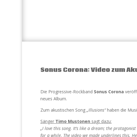
Sonus Corona: Video zum Ak
Die Progressive-Rockband
Sonus Corona
veröff
neues Album.
Zum akustischen Song
„Illusions“
haben die Musike
Sänger
Timo Mustonen
sagt dazu:
„I love this song. It’s like a dream; the protagon
for a while. The video we made underlines this. He’