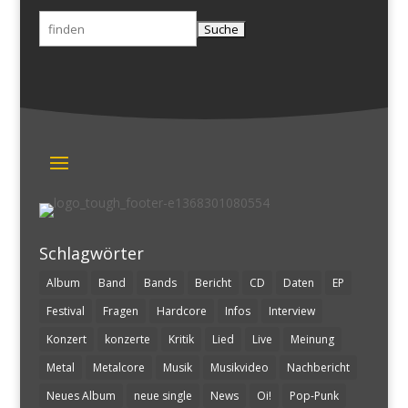
Suchen
nach:
Schlagwörter
Album
Band
Bands
Bericht
CD
Daten
EP
Festival
Fragen
Hardcore
Infos
Interview
Konzert
konzerte
Kritik
Lied
Live
Meinung
Metal
Metalcore
Musik
Musikvideo
Nachbericht
Neues Album
neue single
News
Oi!
Pop-Punk