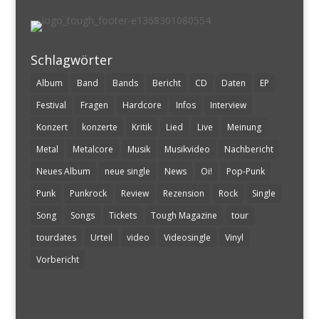
Schlagwörter
Album
Band
Bands
Bericht
CD
Daten
EP
Festival
Fragen
Hardcore
Infos
Interview
Konzert
konzerte
Kritik
Lied
Live
Meinung
Metal
Metalcore
Musik
Musikvideo
Nachbericht
Neues Album
neue single
News
Oi!
Pop-Punk
Punk
Punkrock
Review
Rezension
Rock
Single
Song
Songs
Tickets
Tough Magazine
tour
tourdates
Urteil
video
Videosingle
Vinyl
Vorbericht