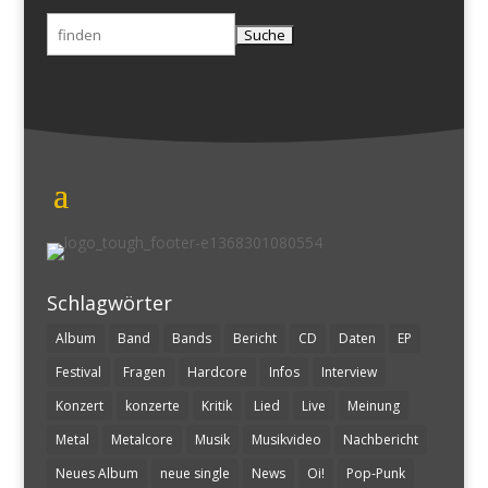
Suchen
nach:
Schlagwörter
Album
Band
Bands
Bericht
CD
Daten
EP
Festival
Fragen
Hardcore
Infos
Interview
Konzert
konzerte
Kritik
Lied
Live
Meinung
Metal
Metalcore
Musik
Musikvideo
Nachbericht
Neues Album
neue single
News
Oi!
Pop-Punk