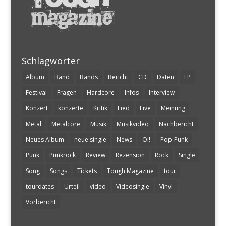
Schlagwörter
Album
Band
Bands
Bericht
CD
Daten
EP
Festival
Fragen
Hardcore
Infos
Interview
Konzert
konzerte
Kritik
Lied
Live
Meinung
Metal
Metalcore
Musik
Musikvideo
Nachbericht
Neues Album
neue single
News
Oi!
Pop-Punk
Punk
Punkrock
Review
Rezension
Rock
Single
Song
Songs
Tickets
Tough Magazine
tour
tourdates
Urteil
video
Videosingle
Vinyl
Vorbericht