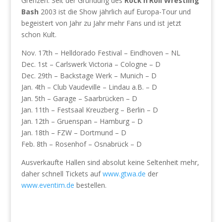
Grenzen. Seit der Gründung des
Rock’n’Roll Wrestling
Bash
2003 ist die Show jährlich auf Europa-Tour und
begeistert von Jahr zu Jahr mehr Fans und ist jetzt
schon Kult.
Nov. 17th – Helldorado Festival – Eindhoven – NL
Dec. 1st – Carlswerk Victoria – Cologne – D
Dec. 29th – Backstage Werk – Munich – D
Jan. 4th – Club Vaudeville – Lindau a.B. – D
Jan. 5th – Garage – Saarbrücken – D
Jan. 11th – Festsaal Kreuzberg – Berlin – D
Jan. 12th – Gruenspan – Hamburg – D
Jan. 18th – FZW – Dortmund – D
Feb. 8th – Rosenhof – Osnabrück – D
Ausverkaufte Hallen sind absolut keine Seltenheit mehr,
daher schnell Tickets auf
www.gtwa.de
der
www.eventim.de
bestellen.