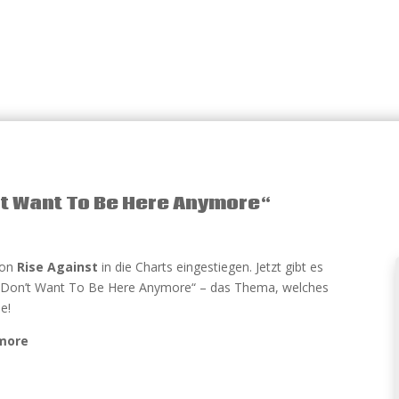
n’t Want To Be Here Anymore“
von
Rise Against
in die Charts eingestiegen. Jetzt gibt es
„I Don’t Want To Be Here Anymore“ – das Thema, welches
e!
ymore