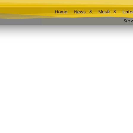
Home
News
Musik
Unte
Serv