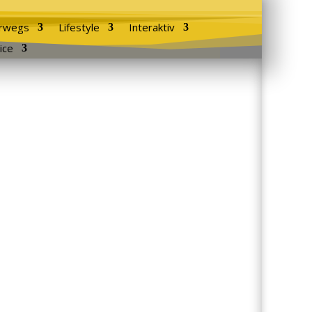
rwegs
Lifestyle
Interaktiv
ice