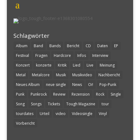
Schlagwörter
Album
Band
Bands
Bericht
CD
Daten
EP
Festival
Fragen
Hardcore
Infos
Interview
Konzert
konzerte
Kritik
Lied
Live
Meinung
Metal
Metalcore
Musik
Musikvideo
Nachbericht
Neues Album
neue single
News
Oi!
Pop-Punk
Punk
Punkrock
Review
Rezension
Rock
Single
Song
Songs
Tickets
Tough Magazine
tour
tourdates
Urteil
video
Videosingle
Vinyl
Vorbericht