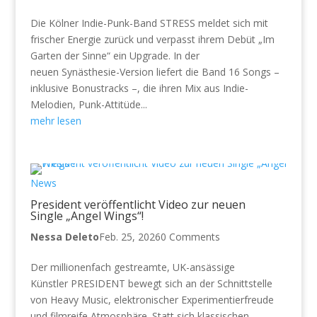
Die Kölner Indie-Punk-Band STRESS meldet sich mit
frischer Energie zurück und verpasst ihrem Debüt „Im
Garten der Sinne“ ein Upgrade. In der
neuen Synästhesie-Version liefert die Band 16 Songs –
inklusive Bonustracks –, die ihren Mix aus Indie-
Melodien, Punk-Attitüde...
mehr lesen
News
President veröffentlicht Video zur neuen
Single „Angel Wings“!
Nessa Deleto
Feb. 25, 2026
0 Comments
Der millionenfach gestreamte, UK-ansässige
Künstler PRESIDENT bewegt sich an der Schnittstelle
von Heavy Music, elektronischer Experimentierfreude
und filmreife Atmosphäre. Statt sich klassischen