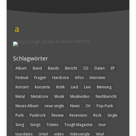
Schlagwörter
Album
Band
Bands
Bericht
CD
Daten
EP
Festival
Fragen
Hardcore
Infos
Interview
Konzert
konzerte
Kritik
Lied
Live
Meinung
Metal
Metalcore
Musik
Musikvideo
Nachbericht
Neues Album
neue single
News
Oi!
Pop-Punk
Punk
Punkrock
Review
Rezension
Rock
Single
Song
Songs
Tickets
Tough Magazine
tour
tourdates
Urteil
video
Videosingle
Vinyl