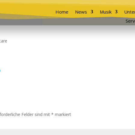
Home
News
Musik
Unte
Serv
are
forderliche Felder sind mit
*
markiert