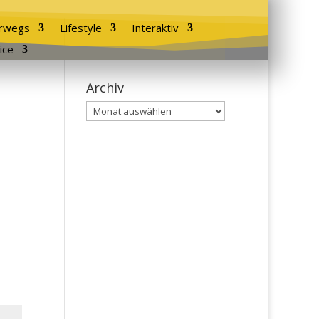
rwegs
Lifestyle
Interaktiv
ice
Archiv
Archiv