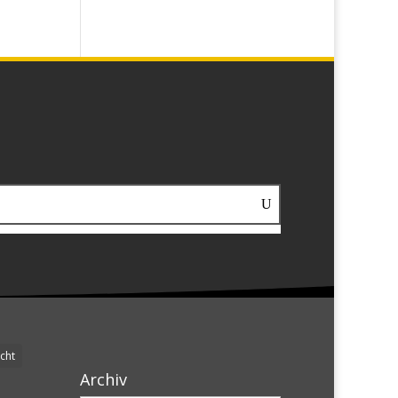
cht
Archiv