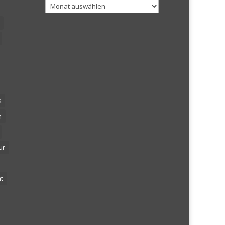
Archiv
k
n
ur
t