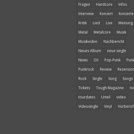
Fragen
Hardcore
Infos
Interview
Konzert
konzerte
Kritik
Lied
Live
Meinung
Metal
Metalcore
Musik
Musikvideo
Nachbericht
Neues Album
neue single
News
Oi!
Pop-Punk
Pun
Punkrock
Review
Rezensio
Rock
Single
Song
Songs
Tickets
Tough Magazine
to
tourdates
Urteil
video
Videosingle
Vinyl
Vorberich