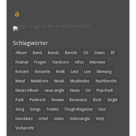
Schlagwörter
Album
Band
Bands
Bericht
CD
Daten
EP
Festival
Fragen
Hardcore
Infos
Interview
Konzert
konzerte
Kritik
Lied
Live
Meinung
Metal
Metalcore
Musik
Musikvideo
Nachbericht
Neues Album
neue single
News
Oi!
Pop-Punk
Punk
Punkrock
Review
Rezension
Rock
Single
Song
Songs
Tickets
Tough Magazine
tour
tourdates
Urteil
video
Videosingle
Vinyl
Vorbericht