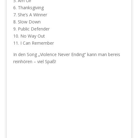
5. Am Oi!
6. Thanksgiving
7. She’s A Winner
8. Slow Down
9. Public Defender
10. No Way Out
11. I Can Remember
In den Song „Violence Never Ending“ kann man bereis
reinhören – viel Spaß!