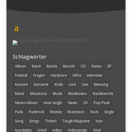
Schlagwörter
Album
Band
Bands
Bericht
CD
Daten
EP
Festival
Fragen
Hardcore
Infos
Interview
Konzert
konzerte
Kritik
Lied
Live
Meinung
Metal
Metalcore
Musik
Musikvideo
Nachbericht
Neues Album
neue single
News
Oi!
Pop-Punk
Punk
Punkrock
Review
Rezension
Rock
Single
Song
Songs
Tickets
Tough Magazine
tour
tourdates
Urteil
video
Videosingle
Vinyl