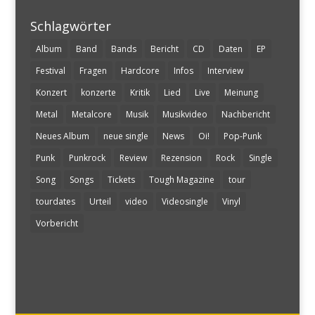
Schlagwörter
Album
Band
Bands
Bericht
CD
Daten
EP
Festival
Fragen
Hardcore
Infos
Interview
Konzert
konzerte
Kritik
Lied
Live
Meinung
Metal
Metalcore
Musik
Musikvideo
Nachbericht
Neues Album
neue single
News
Oi!
Pop-Punk
Punk
Punkrock
Review
Rezension
Rock
Single
Song
Songs
Tickets
Tough Magazine
tour
tourdates
Urteil
video
Videosingle
Vinyl
Vorbericht