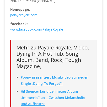
Feb. 16th @ Flex (Vienna, AT)
Homepage:
palayeroyale.com
facebook:
www.facebook.com/PalayeRoyale
Mehr zu Payale Royale, Video,
Dying In A Hot Tub, Song,
Album, Band, Rock, Tough
Magazine,
Poppy präsentiert Musikvideo zur neuen
Single „Dying To Forget“!
Hi! Spencer kündigen neues Album
„immernie“ an – Zwischen Melancholie
und Aufbruch!