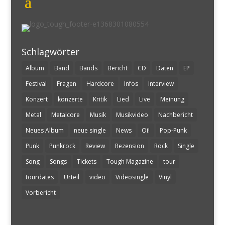
Schlagwörter
Album
Band
Bands
Bericht
CD
Daten
EP
Festival
Fragen
Hardcore
Infos
Interview
Konzert
konzerte
Kritik
Lied
Live
Meinung
Metal
Metalcore
Musik
Musikvideo
Nachbericht
Neues Album
neue single
News
Oi!
Pop-Punk
Punk
Punkrock
Review
Rezension
Rock
Single
Song
Songs
Tickets
Tough Magazine
tour
tourdates
Urteil
video
Videosingle
Vinyl
Vorbericht