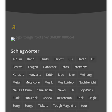
Schlagwörter
Album
Band
Bands
Bericht
CD
Daten
EP
Festival
Fragen
Hardcore
Infos
Interview
Konzert
konzerte
Kritik
Lied
Live
Meinung
Metal
Metalcore
Musik
Musikvideo
Nachbericht
Neues Album
neue single
News
Oi!
Pop-Punk
Punk
Punkrock
Review
Rezension
Rock
Single
Song
Songs
Tickets
Tough Magazine
tour