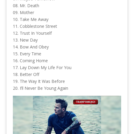
08. Mr. Death
09. Mother
10. Take Me Away
11. Cobblestone Street
12. Trust In Yourself
13. New Day
14. Bow And Obey
15. Every Time
16. Coming Home
17. Lay Down My Life For You
18. Better Off
19. The Way It Was Before
20. I’ll Never Be Young Again